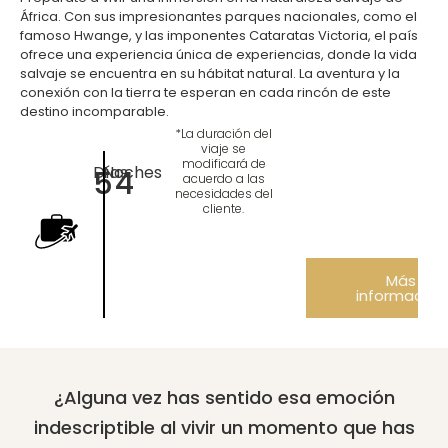
África. Con sus impresionantes parques nacionales, como el
famoso Hwange, y las imponentes Cataratas Victoria, el país
ofrece una experiencia única de experiencias, donde la vida
salvaje se encuentra en su hábitat natural. La aventura y la
conexión con la tierra te esperan en cada rincón de este
destino incomparable.
*La duración del
viaje se
modificará de
Días
Noches
5
4
acuerdo a las
necesidades del
cliente.
Más
información
¿Alguna vez has sentido esa emoción
indescriptible al vivir un momento que has