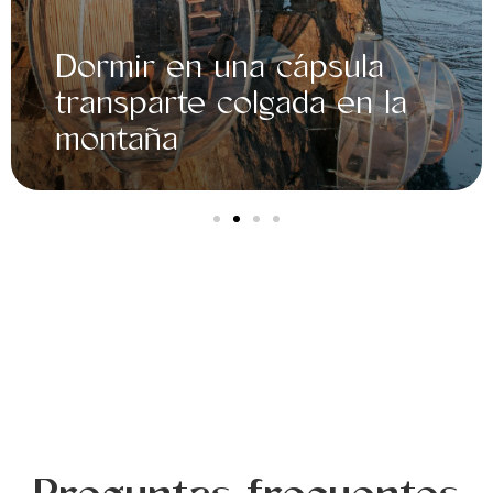
una cápsula
Caminar sob
 colgada en la
en Parque N
Glaciares