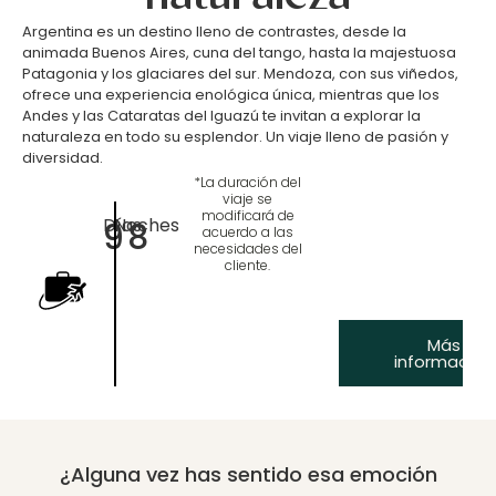
Argentina es un destino lleno de contrastes, desde la
animada Buenos Aires, cuna del tango, hasta la majestuosa
Patagonia y los glaciares del sur. Mendoza, con sus viñedos,
ofrece una experiencia enológica única, mientras que los
Andes y las Cataratas del Iguazú te invitan a explorar la
naturaleza en todo su esplendor. Un viaje lleno de pasión y
diversidad.
*La duración del
viaje se
modificará de
Días
Noches
9
8
acuerdo a las
necesidades del
cliente.
Más
información
¿Alguna vez has sentido esa emoción