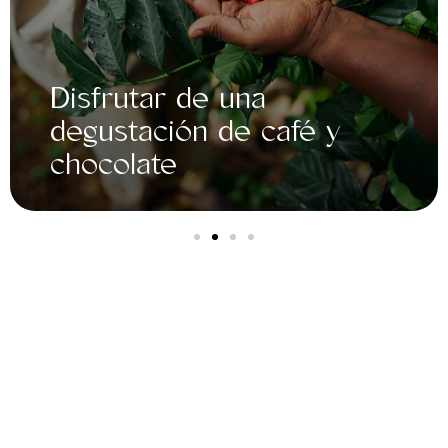
frutar de una
ustación de café y
Cami
colate
col