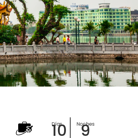
10
9
Días
Noches