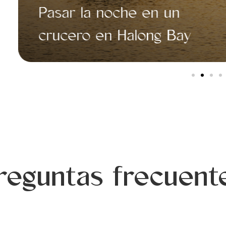
Hacer un hike a Mua Cave
en Ninh Binh
reguntas frecuent