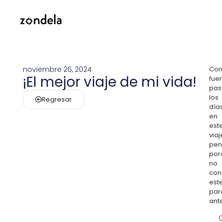
noviembre 26, 2024
Con
¡El mejor viaje de mi vida!
fue
pas
los
Regresar
día
en
est
viaj
pen
por
no
con
est
par
ant